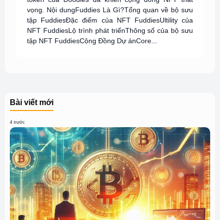
vọng. Nội dungFuddies Là Gì?Tổng quan về bộ sưu
tập FuddiesĐặc điểm của NFT FuddiesUltility của
NFT FuddiesLộ trình phát triểnThông số của bộ sưu
tập NFT FuddiesCộng Đồng Dự ánCore...
Bài viết mới
4 trước