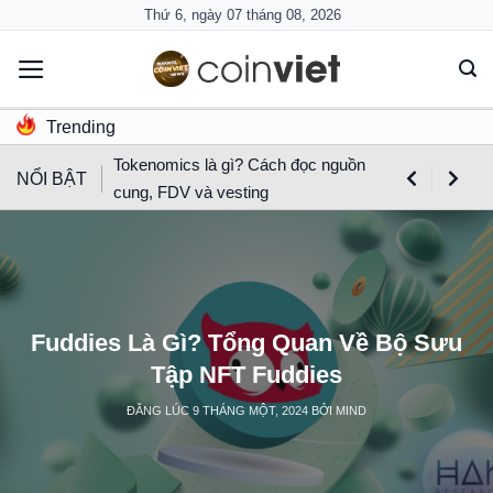
Skip
Thứ 6, ngày 07 tháng 08, 2026
to
content
Trending
Tokenomics là gì? Cách đọc nguồn
NỔI BẬT
cung, FDV và vesting
Fuddies Là Gì? Tổng Quan Về Bộ Sưu
Tập NFT Fuddies
ĐĂNG LÚC
9 THÁNG MỘT, 2024
BỞI
MIND