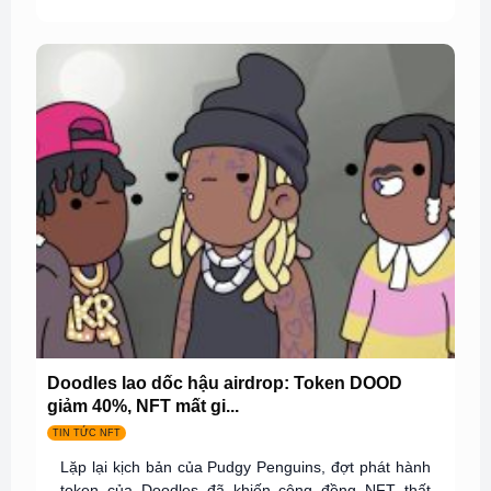
Doodles lao dốc hậu airdrop: Token DOOD
giảm 40%, NFT mất gi...
TIN TỨC NFT
Lặp lại kịch bản của Pudgy Penguins, đợt phát hành
token của Doodles đã khiến cộng đồng NFT thất