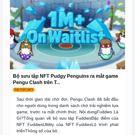
Bộ sưu tập NFT Pudgy Penguins ra mắt game
Pengu Clash trên T...
TIN TỨC NFT
Sau thời gian dài chờ đợi, Pengu Clash đã bắt đầu
cho người dùng trong danh sách chờ trải nghiệm tựa
game, trước ra mắt chính thức. Nội dungFuddies Là
Gì?Tổng quan về bộ sưu tập FuddiesĐặc điểm của
NFT FuddiesUltility của NFT FuddiesLộ trình phát
triểnThông số của bộ...