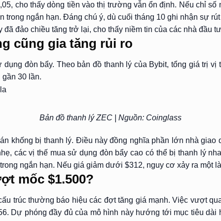
, cho thấy dòng tiền vào thị trường vẫn ổn định. Nếu chỉ số 
n trong ngắn hạn. Đáng chú ý, dù cuối tháng 10 ghi nhận sự rút
 đã đảo chiều tăng trở lại, cho thấy niềm tin của các nhà đầu t
g cũng gia tăng rủi ro
dụng đòn bẩy. Theo bản đồ thanh lý của Bybit, tổng giá trị vị
n gần 30 lần.
Bản đồ thanh lý ZEC | Nguồn: Coinglass
ế bán khống bị thanh lý. Điều này đồng nghĩa phần lớn nhà giao
ẹ, các vị thế mua sử dụng đòn bẩy cao có thể bị thanh lý nha
rong ngắn hạn. Nếu giá giảm dưới $312, nguy cơ xảy ra một làn 
ượt mốc $1.500?
 cấu trúc thường báo hiệu các đợt tăng giá mạnh. Việc vượt q
1.256. Dự phóng đầy đủ của mô hình này hướng tới mục tiêu d