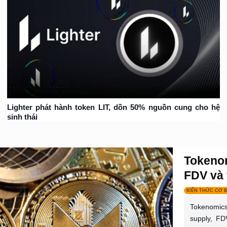
Lighter phát hành token LIT, dồn 50% nguồn cung cho hệ
sinh thái
Tokenom
FDV và 
KIẾN THỨC CƠ 
Tokenomics 
supply, FD