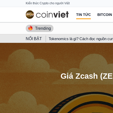
Skip
Kiến thức Crypto cho người Việt
to
TIN TỨC
BITCOIN
content
Trending
NỔI BẬT
Tokenomics là gì? Cách đọc nguồn cun
Giá Zcash (ZE