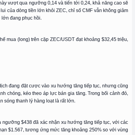
này vượt qua ngưỡng 0,14 và tiến tới 0,24, khả năng cao sẽ
 lui của dòng tiền lớn khỏi ZEC, chỉ số CMF vẫn không giảm
ư lớn đang phục hồi.
 thế mua (long) trên cặp ZEC/USDT đạt khoảng $32,45 triệu,
 dịch đang đặt cược vào xu hướng tăng tiếp tục, nhưng cũng
nh chóng, kéo theo áp lực bán gia tăng. Trong bối cảnh đó,
sóng thanh lý hàng loạt là rất lớn.
ua ngưỡng $438 đã xác nhận xu hướng tăng tiếp tục, với các
ài hạn $1.567, tương ứng mức tăng khoảng 250% so với vùng