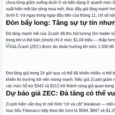
chưa từng giảm xuống dưới 0 và hiện đang ở quanh mức 0,05
xuất hiện một làn sóng mua mới, thúc đẩy giá tăng mạnh hơ
dưới 0. Và ngay trong ngày đầu tiên của tháng 11, chỉ số này
Đòn bẩy long: Tăng sự tự tin nhưn
Đà tăng mạnh mẽ của Zcash đã thu hút lượng lớn trader sử 
trong khi vị thế bán (short) chỉ ở mức $1,04 triệu — thấp hơ
Đợt tăng giá trong 24 giờ qua có thể đã khiến nhiều vị th
khiến thị trường trở nên mong manh. Nếu giá Zcash giảm nh
các mức hỗ trợ $342 và $312 trở thành vùng giá quan trọng t
Dự báo giá ZEC: Đà tăng có thể v
Zcash hiện vẫn duy trì mô hình “cờ và cột” breakout — một
mục tiêu Fibonacci tiếp theo lần lượt là $594, $847 và $