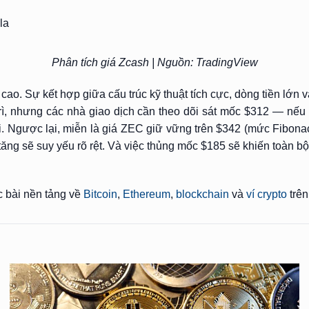
Phân tích giá Zcash | Nguồn: TradingView
cao. Sự kết hợp giữa cấu trúc kỹ thuật tích cực, dòng tiền lớn
 trì, nhưng các nhà giao dịch cần theo dõi sát mốc $312 — nếu
tại. Ngược lại, miễn là giá ZEC giữ vững trên $342 (mức Fibona
ng sẽ suy yếu rõ rệt. Và việc thủng mốc $185 sẽ khiến toàn bộ 
c bài nền tảng về
Bitcoin
,
Ethereum
,
blockchain
và
ví crypto
trên