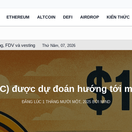
ETHEREUM
ALTCOIN
DEFI
AIRDROP
KIẾN THỨC
g, FDV và vesting
Thứ Năm, 07, 2026
C) được dự đoán hướng tới m
ĐĂNG LÚC
1 THÁNG MƯỜI MỘT, 2025
BỞI
MIND