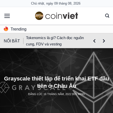
Skip
Chủ nhật, ngày 09 tháng 08, 2026
to
content
Trending
Tokenomics là gì? Cách đọc nguồn
NỔI BẬT
cung, FDV và vesting
Grayscale thiết lập để triển khai ETF đầu
tiên ở Châu Âu
ĐĂNG LÚC
16 THÁNG NĂM, 2022
BỞI
MIND