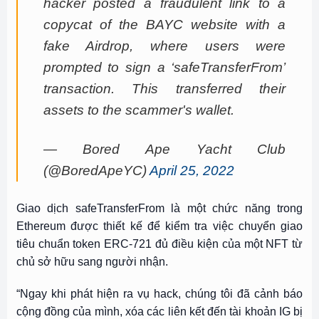
hacker posted a fraudulent link to a
copycat of the BAYC website with a
fake Airdrop, where users were
prompted to sign a ‘safeTransferFrom’
transaction. This transferred their
assets to the scammer's wallet.
— Bored Ape Yacht Club
(@BoredApeYC)
April 25, 2022
Giao dịch safeTransferFrom là một chức năng trong
Ethereum được thiết kế để kiểm tra việc chuyển giao
tiêu chuẩn token ERC-721 đủ điều kiện của một NFT từ
chủ sở hữu sang người nhận.
“Ngay khi phát hiện ra vụ hack, chúng tôi đã cảnh báo
cộng đồng của mình, xóa các liên kết đến tài khoản IG bị