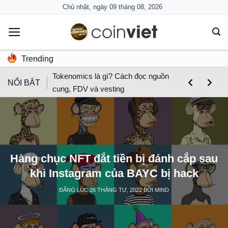
Skip
Chủ nhật, ngày 09 tháng 08, 2026
to
content
Trending
Tokenomics là gì? Cách đọc nguồn
NỔI BẬT
cung, FDV và vesting
Hàng chục NFT đắt tiền bị đánh cắp sau
khi Instagram của BAYC bị hack
ĐĂNG LÚC
26 THÁNG TƯ, 2022
BỞI
MIND