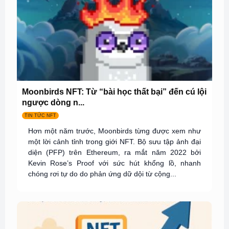
Moonbirds NFT: Từ “bài học thất bại” đến cú lội
ngược dòng n...
TIN TỨC NFT
Hơn một năm trước, Moonbirds từng được xem như
một lời cảnh tỉnh trong giới NFT. Bộ sưu tập ảnh đại
diện (PFP) trên Ethereum, ra mắt năm 2022 bởi
Kevin Rose’s Proof với sức hút khổng lồ, nhanh
chóng rơi tự do do phản ứng dữ dội từ cộng...