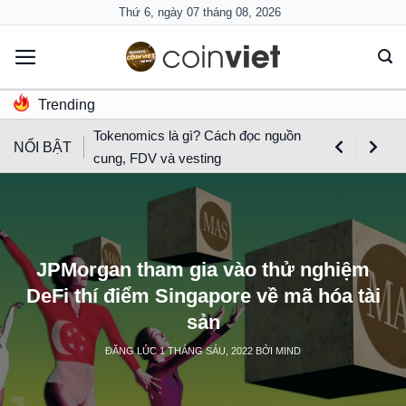
Skip
Thứ 6, ngày 07 tháng 08, 2026
to
content
Trending
Tokenomics là gì? Cách đọc nguồn
NỔI BẬT
cung, FDV và vesting
JPMorgan tham gia vào thử nghiệm
DeFi thí điểm Singapore về mã hóa tài
sản
ĐĂNG LÚC
1 THÁNG SÁU, 2022
BỞI
MIND