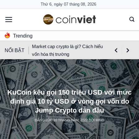
Skip
Thứ 6, ngày 07 tháng 08, 2026
to
content
Trending
Market cap crypto là gì? Cách hiểu
NỔI BẬT
vốn hóa thị trường
KuCoin kêu gọi 150 triệu USD với mức
định giá 10 tỷ USD ở vòng gọi vốn do
Jump Crypto dẫn đầu
ĐĂNG LÚC
10 THÁNG NĂM, 2022
BỞI
MIND