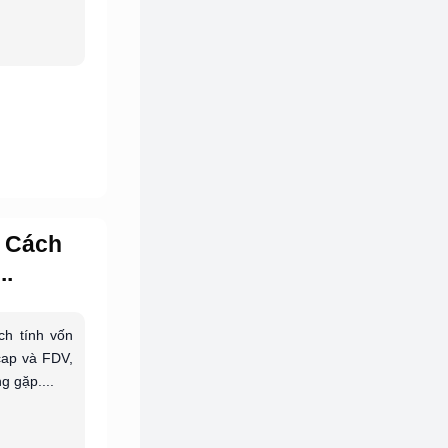
? Cách
..
ch tính vốn
 cap và FDV,
g gặp....