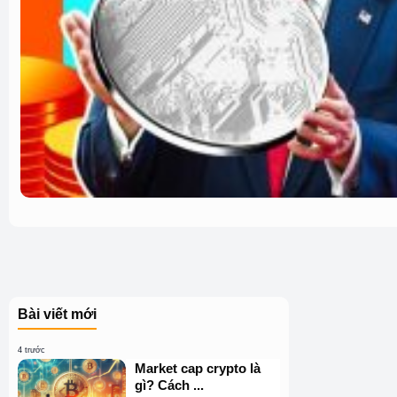
Bài viết mới
4 trước
Market cap crypto là
gì? Cách ...