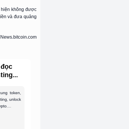
, hiện không được
tiền và đưa quảng
 News.bitcoin.com
 đọc
ing...
ung token,
sting, unlock
pto....