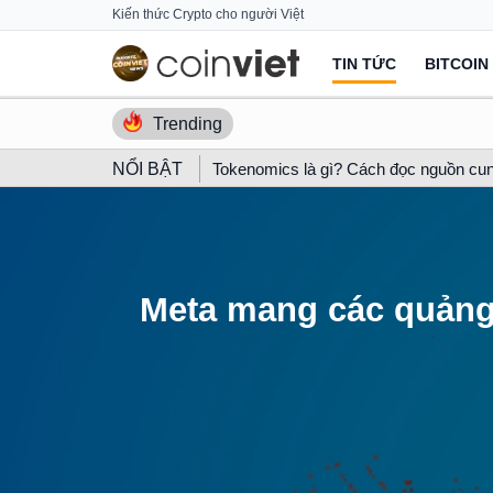
Skip
Kiến thức Crypto cho người Việt
to
TIN TỨC
BITCOIN
content
Trending
NỔI BẬT
Tokenomics là gì? Cách đọc nguồn cun
Meta mang các quảng 