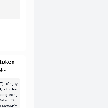
 token
...
T), công ty
, cho biết
đông thông
Vntana Tích
a MetaKiếm