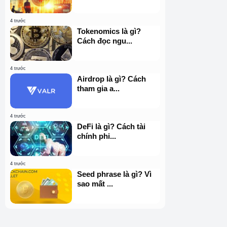
4 trước
Tokenomics là gì?
Cách đọc ngu...
4 trước
Airdrop là gì? Cách
tham gia a...
4 trước
DeFi là gì? Cách tài
chính phi...
4 trước
Seed phrase là gì? Vì
sao mất ...