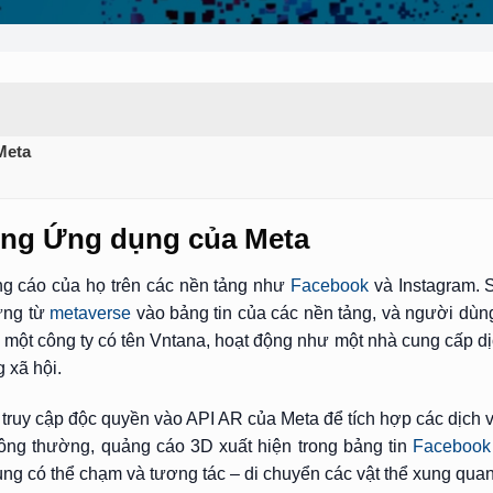
Meta
ong Ứng dụng của Meta
ng cáo của họ trên các nền tảng như
Facebook
và Instagram. 
ứng từ
metaverse
vào bảng tin của các nền tảng, và người dùng
i một công ty có tên Vntana, hoạt động như một nhà cung cấp d
 xã hội.
 truy cập độc quyền vào API AR của Meta để tích hợp các dịch
ông thường, quảng cáo 3D xuất hiện trong bảng tin
Facebook
ùng có thể chạm và tương tác – di chuyển các vật thể xung qua