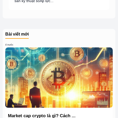
sản kỹ thuật sốÁp lực...
Bài viết mới
4 trước
Market cap crypto là gì? Cách ...