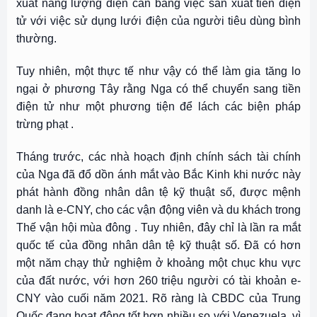
xuất năng lượng điện cân bằng việc sản xuất tiền điện
tử với việc sử dụng lưới điện của người tiêu dùng bình
thường.
Tuy nhiên, một thực tế như vậy có thể làm gia tăng lo
ngại ở phương Tây rằng Nga có thể chuyển sang tiền
điện tử như một
phương tiện để lách các biện pháp
trừng phạt
.
Tháng trước, các nhà hoạch định chính sách tài chính
của Nga đã đổ dồn ánh mắt vào Bắc Kinh khi nước này
phát hành đồng nhân dân tệ kỹ thuật số, được mệnh
danh là e-CNY, cho các
vận động viên và du khách trong
Thế vận hội mùa đông
. Tuy nhiên, đây chỉ là lần ra mắt
quốc tế của đồng nhân dân tệ kỹ thuật số. Đã có hơn
một năm chạy thử nghiệm ở khoảng một chục khu vực
của đất nước, với hơn 260 triệu người có tài khoản e-
CNY vào cuối năm 2021. Rõ ràng là CBDC của Trung
Quốc đang hoạt động tốt hơn nhiều so với Venezuela, vì