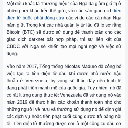
Một điều khác là “thương hiệu” của Nga đã giảm giá trị ở
những nơi khác trên thế giới, với các sàn giao dịch
tiền
điện tử buộc phải đóng cửa
các ví do các cá nhân Nga
nắm giữ. Trong khi các nhà quản lý từ lâu đã lo sợ rằng
Bitcoin (
BTC
) sẽ được sử dụng để thanh toán cho các
giao dịch darknet bất hợp pháp, thì sự liên kết của
CBDC với Nga sẽ khiến tạo mọi nghi ngờ về việc sử
dụng.
Vào năm 2017, Tổng thống Nicolas Maduro đã công bố
việc tạo ra tiền điện tử dầu khí được nhà nước hậu
thuẫn ở Venezuela, hy vọng sẽ thúc đẩy nền kinh tế
đang phát triển mạnh mẽ của quốc gia. Tuy nhiên, nó đã
có rất ít ứng dụng thực tế: Venezuela đã sử dụng nó vào
năm 2019 để thực hiện các khoản thanh toán nhỏ cho
những người về hưu và thường sử dụng nó để định giá
các dịch vụ hoặc tiền phạt cuối cùng được trả bằng nội
tệ. Tiền điện tử thường được coi là một công cụ đầu cơ