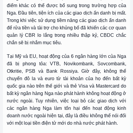
điểm khác có thể được bổ sung trong trường hợp của
Nga. Đầu tiên, tiện ích của các giao dịch ẩn danh bị mất.
Trong khi việc sử dụng tiềm năng các giao dịch ẩn danh
để rửa tiền và tài trợ cho khủng bố đã khiến các cơ quan
quản lý CBR lo lắng trong nhiều thập kỷ, CBDC chắc
chắn sẽ bị nhắm mục tiêu.
Tại Mỹ và EU, hoạt động của 6 ngân hàng lớn của Nga
đã bị phong tỏa: VTB, Novikombank, Sovcombank,
Otkritie, PSB và Bank Rossiya. Giờ đây, không thể
chuyển đô la và euro từ tài khoản của họ đến bất kỳ
quốc gia nào trên thế giới và thẻ Visa và Mastercard do
bất kỳ ngân hàng Nga nào phát hành không hoạt động ở
nước ngoài. Tuy nhiên, việc loại bỏ các giao dịch với
các ngân hàng Nga làm tổn hại đến hoạt động kinh
doanh nước ngoài hiện tại, đây là điều không thể nói đối
với một loại tiền điện tử mới do nhà nước phát hành.