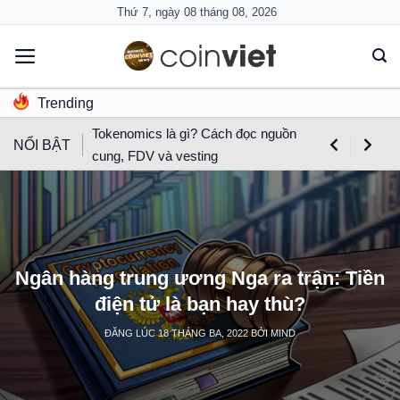
Skip
Thứ 7, ngày 08 tháng 08, 2026
to
content
Trending
Tokenomics là gì? Cách đọc nguồn
NỔI BẬT
cung, FDV và vesting
Ngân hàng trung ương Nga ra trận: Tiền
điện tử là bạn hay thù?
ĐĂNG LÚC
18 THÁNG BA, 2022
BỞI
MIND