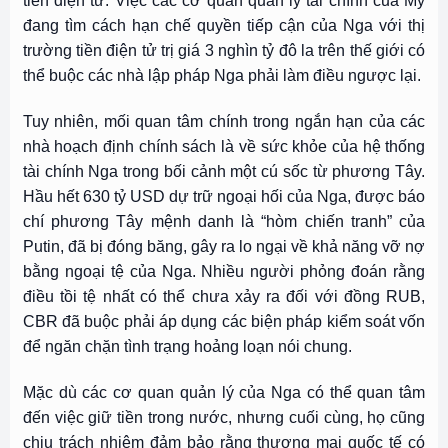
tiền điện tử. Việc các cơ quan quản lý tài chính của Mỹ
đang tìm cách hạn chế quyền tiếp cận của Nga với thị
trường tiền điện tử trị giá 3 nghìn tỷ đô la trên thế giới có
thể buộc các nhà lập pháp Nga phải làm điều ngược lại.
Tuy nhiên, mối quan tâm chính trong ngắn hạn của các
nhà hoạch định chính sách là về sức khỏe của hệ thống
tài chính Nga trong bối cảnh một cú sốc từ phương Tây.
Hầu hết 630 tỷ USD dự trữ ngoại hối của Nga, được báo
chí phương Tây mệnh danh là “hòm chiến tranh” của
Putin, đã bị đóng băng, gây ra lo ngại về khả năng vỡ nợ
bằng ngoại tệ của Nga. Nhiều người phỏng đoán rằng
điều tồi tệ nhất có thể chưa xảy ra đối với đồng RUB,
CBR đã buộc phải áp dụng các biện pháp kiểm soát vốn
để ngăn chặn tình trạng hoảng loạn nói chung.
Mặc dù các cơ quan quản lý của Nga có thể quan tâm
đến việc giữ tiền trong nước, nhưng cuối cùng, họ cũng
chịu trách nhiệm đảm bảo rằng thương mại quốc tế có