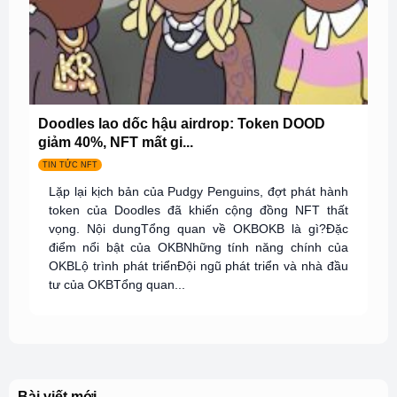
Doodles lao dốc hậu airdrop: Token DOOD
giảm 40%, NFT mất gi...
TIN TỨC NFT
Lặp lại kịch bản của Pudgy Penguins, đợt phát hành
token của Doodles đã khiến cộng đồng NFT thất
vọng. Nội dungTổng quan về OKBOKB là gì?Đặc
điểm nổi bật của OKBNhững tính năng chính của
OKBLộ trình phát triểnĐội ngũ phát triển và nhà đầu
tư của OKBTổng quan...
Bài viết mới