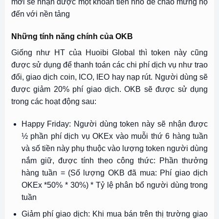
mới sẽ nhận được một khoản tiền nhỏ để chào mừng họ
đến với nền tảng
Những tính năng chính của OKB
Giống như HT của Huoibi Global thì token này cũng
được sử dụng để thanh toán các chi phí dịch vụ như trao
đổi, giao dịch coin, ICO, IEO hay nạp rút. Người dùng sẽ
được giảm 20% phí giao dịch. OKB sẽ được sử dụng
trong các hoạt động sau:
Happy Friday: Người dùng token này sẽ nhận được
½ phần phí dịch vụ OKEx vào muỗi thứ 6 hàng tuần
và số tiền này phụ thuộc vào lượng token người dùng
nắm giữ, được tính theo công thức: Phần thưởng
hàng tuần = (Số lượng OKB đã mua: Phí giao dịch
OKEx *50% * 30%) * Tỷ lệ phân bổ người dùng trong
tuần
Giảm phí giao dịch: Khi mua bán trên thị trường giao