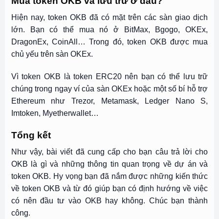
Mua token OKB và lưu trữ ở đâu?
Hiện nay, token OKB đã có mặt trên các sàn giao dịch
lớn. Bạn có thể mua nó ở BitMax, Bgogo, OKEx,
DragonEx, CoinAll… Trong đó, token OKB được mua
chủ yếu trên sàn OKEx.
Vì token OKB là token ERC20 nên bạn có thể lưu trữ
chúng trong ngay ví của sàn OKEx hoặc một số bí hỗ trợ
Ethereum như Trezor, Metamask, Ledger Nano S,
Imtoken, Myetherwallet…
Tổng kết
Như vậy, bài viết đã cung cấp cho bạn câu trả lời cho
OKB là gì và những thông tin quan trọng về dự án và
token OKB. Hy vọng bạn đã nắm được những kiến thức
về token OKB và từ đó giúp bạn có định hướng về việc
có nên đầu tư vào OKB hay không. Chúc bạn thành
công.