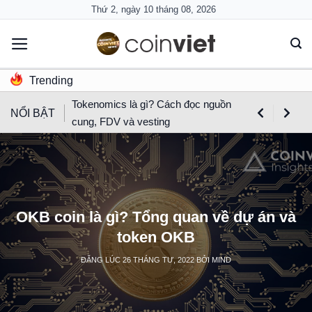
Skip
Thứ 2, ngày 10 tháng 08, 2026
to
content
Trending
Tokenomics là gì? Cách đọc nguồn
NỔI BẬT
cung, FDV và vesting
OKB coin là gì? Tổng quan về dự án và
token OKB
ĐĂNG LÚC
26 THÁNG TƯ, 2022
BỞI
MIND