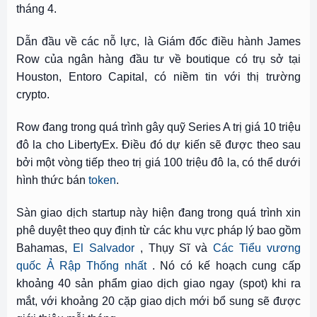
tháng 4.
Dẫn đầu về các nỗ lực, là Giám đốc điều hành James
Row của ngân hàng đầu tư về boutique có trụ sở tại
Houston, Entoro Capital, có niềm tin với thị trường
crypto.
Row đang trong quá trình gây quỹ Series A trị giá 10 triệu
đô la cho LibertyEx. Điều đó dự kiến ​​sẽ được theo sau
bởi một vòng tiếp theo trị giá 100 triệu đô la, có thể dưới
hình thức bán
token
.
Sàn giao dịch startup này hiện đang trong quá trình xin
phê duyệt theo quy định từ các khu vực pháp lý bao gồm
Bahamas,
El Salvador
, Thụy Sĩ và
Các Tiểu vương
quốc Ả Rập Thống nhất
. Nó có kế hoạch cung cấp
khoảng 40 sản phẩm giao dịch giao ngay (spot) khi ra
mắt, với khoảng 20 cặp giao dịch mới bổ sung sẽ được