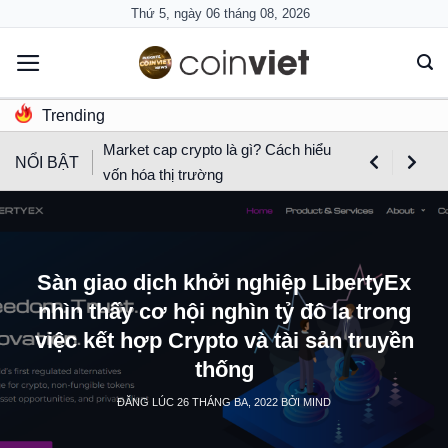
Skip
Thứ 5, ngày 06 tháng 08, 2026
to
content
Trending
Market cap crypto là gì? Cách hiểu
NỔI BẬT
vốn hóa thị trường
Sàn giao dịch khởi nghiệp LibertyEx
nhìn thấy cơ hội nghìn tỷ đô la trong
việc kết hợp Crypto và tài sản truyền
thống
ĐĂNG LÚC
26 THÁNG BA, 2022
BỞI
MIND