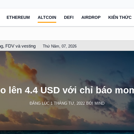
ETHEREUM
ALTCOIN
DEFI
AIRDROP
KIẾN THỨC
g, FDV và vesting
Thứ Năm, 07, 2026
o lên 4.4 USD với chỉ báo mo
ĐĂNG LÚC
1 THÁNG TƯ, 2022
BỞI
MIND