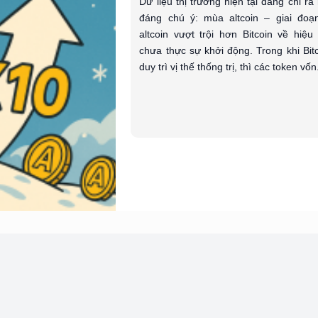
Dữ liệu thị trường hiện tại đang chỉ ra
đáng chú ý: mùa altcoin – giai đoạ
altcoin vượt trội hơn Bitcoin về hiệu
chưa thực sự khởi động. Trong khi Bitc
duy trì vị thế thống trị, thì các token vốn.