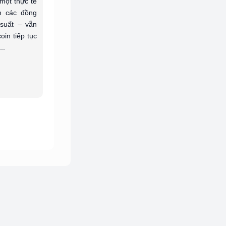
 một thực tế
n các đồng
 suất – vẫn
oin tiếp tục
..