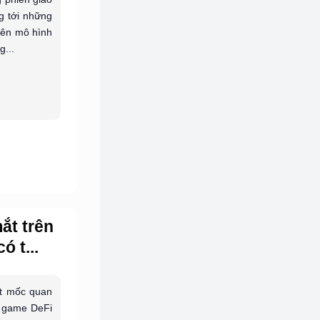
g tới những
trên mô hình
g...
ắt trên
ó t...
ột mốc quan
t game DeFi