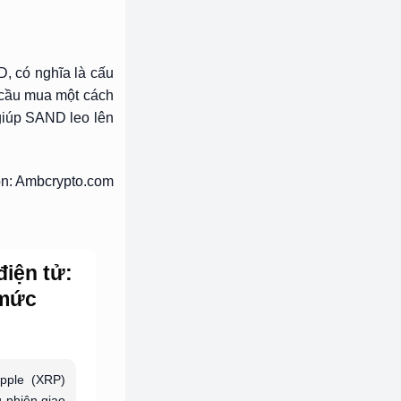
, có nghĩa là cấu
 cầu mua một cách
giúp SAND leo lên
n: Ambcrypto.com
điện tử:
 mức
ipple (XRP)
g phiên giao