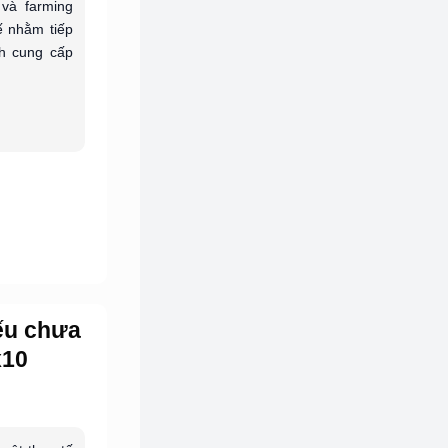
và farming
ế nhằm tiếp
h cung cấp
ếu chưa
x10