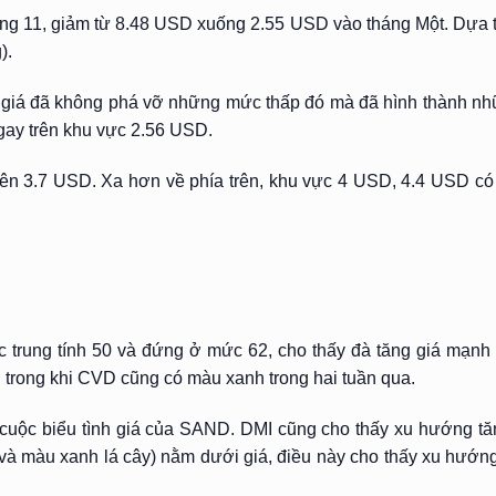
áng 11, giảm từ 8.48 USD xuống 2.55 USD vào tháng Một. Dựa tr
).
t, giá đã không phá vỡ những mức thấp đó mà đã hình thành n
ngay trên khu vực 2.56 USD.
n 3.7 USD. Xa hơn về phía trên, khu vực 4 USD, 4.4 USD có 
ức trung tính 50 và đứng ở mức 62, cho thấy đà tăng giá mạnh
ài trong khi CVD cũng có màu xanh trong hai tuần qua.
u cuộc biểu tình giá của SAND. DMI cũng cho thấy xu hướng t
à màu xanh lá cây) nằm dưới giá, điều này cho thấy xu hướng