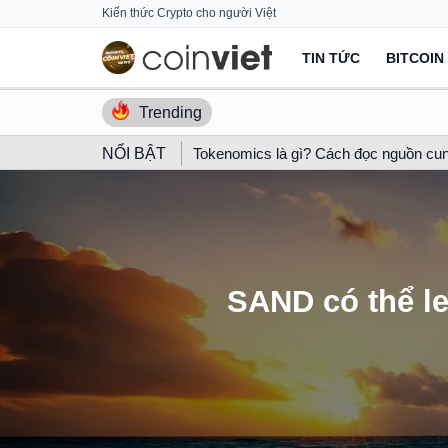
Skip
Kiến thức Crypto cho người Việt
to
TIN TỨC
BITCOIN
content
Trending
NỔI BẬT
Tokenomics là gì? Cách đọc nguồn cun
SAND có thể le