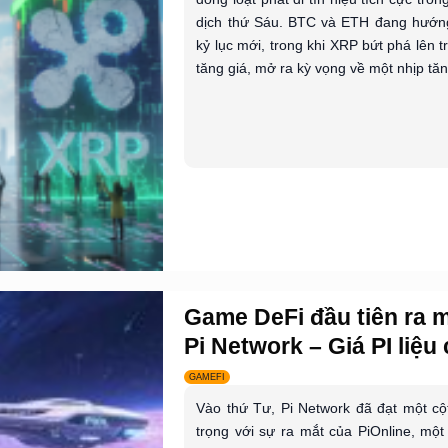
dịch thứ Sáu. BTC và ETH đang hướn
kỷ lục mới, trong khi XRP bứt phá lên 
tăng giá, mở ra kỳ vọng về một nhịp tăn
Game DeFi đầu tiên ra m
Pi Network – Giá PI liệu c
GAMEFI
Vào thứ Tư, Pi Network đã đạt một c
trọng với sự ra mắt của PiOnline, mộ