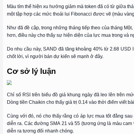
Màu tím thể hiện xu hướng giảm mà token đã có từ giữa th
một tập hợp các mức thoái lui Fibonacci được vẽ (màu vàng
Như đã đề cập, trong những tháng tiếp theo của tháng Mộ
hơn, điều này cho thấy sự hiện diện của lực mua trong và 
Do nhu cầu này, SAND đã tăng khoảng 40% từ 2.68 USD lê
chốt lời, vì người bán dự kiến sẽ mạnh ở đây.
Cơ sở lý luận
Chỉ số RSI trên biểu đồ giá khung ngày đã leo lên trên m
Dòng tiền Chaikin cho thấy giá trị 0.14 vào thời điểm viết b
Cùng với đó, nó cho thấy rằng có áp lực mua tốt đằng sa
diễn ra. Các đường SMA 21 và 55 (tương ứng là màu cam v
diễn ra tương đối nhanh chóng.