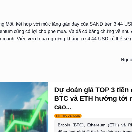
ng Một, kết hợp với mức tăng gần đây của SAND trên 3.44 USD
mentum cũng có lợi cho phe mua. Và đã có bằng chứng về nhu
cự mạnh. Việc vượt qua ngưỡng kháng cự 4.44 USD có thể sẽ 
Nguồ
Dự đoán giá TOP 3 tiền 
BTC và ETH hướng tới
cao...
TIN TỨC ALTCOIN
Bitcoin (BTC), Ethereum (ETH) và R
đồng loạt phát đi tín hiệu tích cực tron