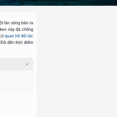
ột làn sóng bán ra
oken này đã chống
 có
quan hệ đối tác
 Đã đến thời điểm