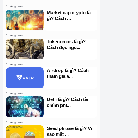
1 tháng trước
Market cap crypto là
gì? Cách ...
1 tháng trước
Tokenomics là gì?
Cách đọc ngu...
1 tháng trước
Airdrop là gì? Cách
tham gia a...
1 tháng trước
DeFi là gì? Cách tài
chính phi...
1 tháng trước
Seed phrase là gì? Vì
sao mất ...