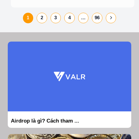
1
2
3
4
…
96
Airdrop là gì? Cách tham ...