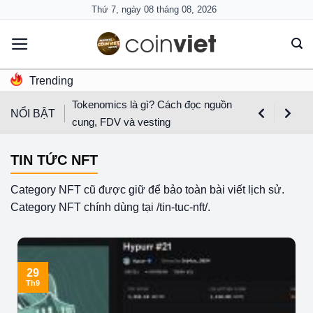
Skip
Thứ 7, ngày 08 tháng 08, 2026
to
content
Trending
Tokenomics là gì? Cách đọc nguồn
NỔI BẬT
cung, FDV và vesting
TIN TỨC NFT
Category NFT cũ được giữ để bảo toàn bài viết lịch sử.
Category NFT chính dùng tại /tin-tuc-nft/.
29
Th9