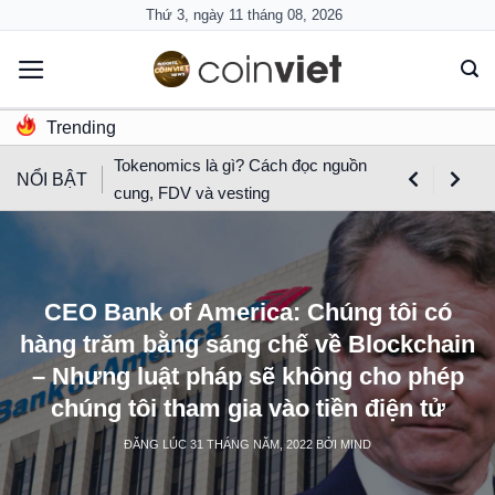
Skip
Thứ 3, ngày 11 tháng 08, 2026
to
content
Trending
Tokenomics là gì? Cách đọc nguồn
NỔI BẬT
cung, FDV và vesting
CEO Bank of America: Chúng tôi có
hàng trăm bằng sáng chế về Blockchain
– Nhưng luật pháp sẽ không cho phép
chúng tôi tham gia vào tiền điện tử
ĐĂNG LÚC
31 THÁNG NĂM, 2022
BỞI
MIND