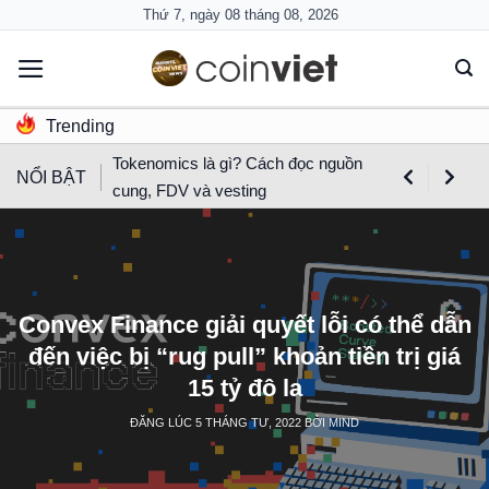
Skip
Thứ 7, ngày 08 tháng 08, 2026
to
content
Trending
Tokenomics là gì? Cách đọc nguồn
NỔI BẬT
cung, FDV và vesting
Convex Finance giải quyết lỗi có thể dẫn
đến việc bị “rug pull” khoản tiền trị giá
15 tỷ đô la
ĐĂNG LÚC
5 THÁNG TƯ, 2022
BỞI
MIND