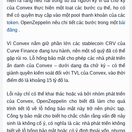
hiện ra rằng nếu hai trong số ba người ký ví đa chữ ký
của Convex thực hiện một loạt các bước cụ thể, họ có
thể có quyền truy cập vào một pool thanh khoản của các
token
. OpenZeppelin nêu chi tiết các bước trong một
bài
đăng
.
Vì Convex nắm giữ phần lớn các stablecoin CRV của
Curve Finance đang lưu hành, nên một số quỹ đã có thể
gặp rủi ro. Lỗ hổng bảo mật cho phép các nhà phát triển
ẩn danh của Convex – dưới dạng đa chữ ký – có thể
giành quyền kiểm soát đối với TVL của Convex, vào thời
điểm đó là khoảng 15 tỷ đô la.
Lỗi này chỉ có thể khai thác hoặc vá bởi nhóm phát triển
của Convex, OpenZeppelin cho biết đã làm cho quá
trình tiết lộ về lỗ hổng bảo mật này trở nên phức tạp.
Công ty bảo mật cho biết họ chắc chắn rằng vấn đề nảy
sinh là không cố ý, có nghĩa là các nhà phát triển không
biết về lỗ hổng bảo mật hoặc có ý định thoái vốn, nhưng