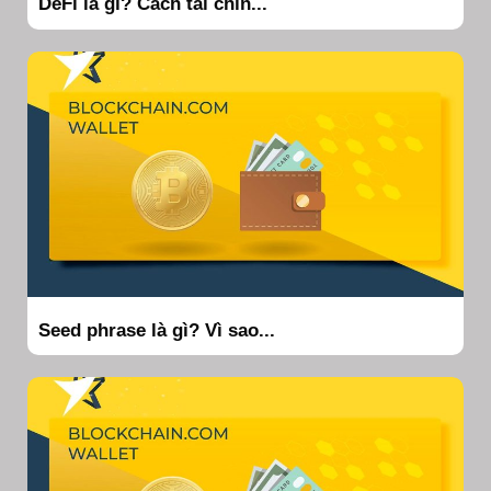
DeFi là gì? Cách tài chín...
Seed phrase là gì? Vì sao...