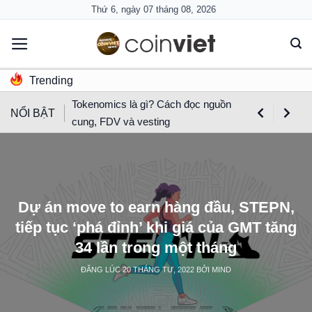
Skip
Thứ 6, ngày 07 tháng 08, 2026
to
content
Trending
Tokenomics là gì? Cách đọc nguồn
NỔI BẬT
cung, FDV và vesting
Dự án move to earn hàng đầu, STEPN,
tiếp tục ‘phá đỉnh’ khi giá của GMT tăng
34 lần trong một tháng
ĐĂNG LÚC
20 THÁNG TƯ, 2022
BỞI
MIND