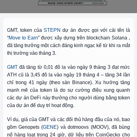
GMT, token của
STEPN
dự án được gọi với cái tên là
“
Move to Earn
” được xây dựng trên blockchain Solana ,
đã tăng trưởng một cách đáng kinh ngạc kể từ khi ra mắt
thị trường vào tháng 3.
GMT
đã tăng từ 0,01 đô la vào ngày 9 tháng 3 đạt mức
ATH cũ là 3,45 đô la vào ngày 19 tháng 4 – tăng 34 lần
chỉ trong 41 ngày (theo sàn Binance). Xu hướng tăng
mạnh mẽ của token là do sự cường điệu xung quanh
các dự án DeFi này thưởng cho người dùng bằng token
của dự án để duy trì hoạt động.
Ví dụ, giá của GMT và các đối thủ hàng đầu của nó, bao
gồm Genopets (
GENE
) và dotmoovs (MOOV), đã bùng
nổ hàng loạt trong 24 giờ, dữ liệu trên CoinGecko cho