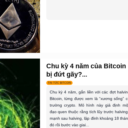
Chu kỳ 4 năm của Bitcoin
bị đứt gãy?...
TIN TỨC BITCOIN
Chu kỳ 4 năm, gắn liền với các đợt halvi
Bitcoin, từng được xem là “xương sống” c
trường crypto. Mô hình này giả định mộ
đạo quen thuộc rằng tích lũy trước halving
mạnh sau halving, lập đỉnh khoảng 18 thá
đó rồi bước vào giai...