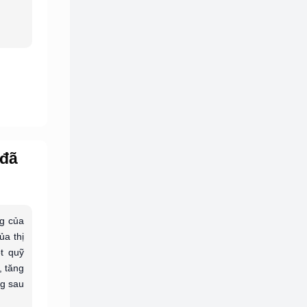
 đã
ng của
ủa thị
t quỹ
, tăng
ng sau