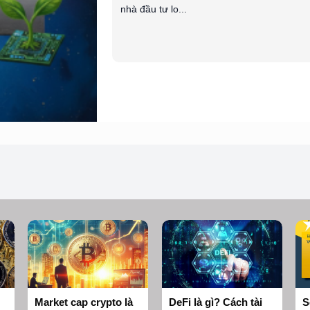
nhà đầu tư lo...
Market cap crypto là
DeFi là gì? Cách tài
S