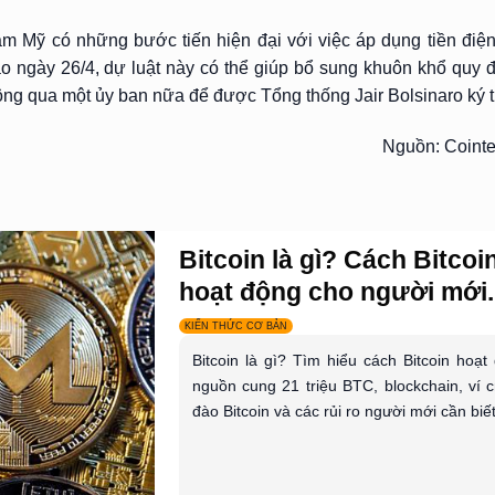
am Mỹ có những bước tiến hiện đại với việc áp dụng tiền điệ
vào ngày 26/4, dự luật này có thể giúp bổ sung khuôn khổ quy đ
ông qua một ủy ban nữa để được Tổng thống Jair Bolsinaro ký t
Nguồn: Coint
Bitcoin là gì? Cách Bitcoi
hoạt động cho người mới..
KIẾN THỨC CƠ BẢN
Bitcoin là gì? Tìm hiểu cách Bitcoin hoạt
nguồn cung 21 triệu BTC, blockchain, ví c
đào Bitcoin và các rủi ro người mới cần biết.