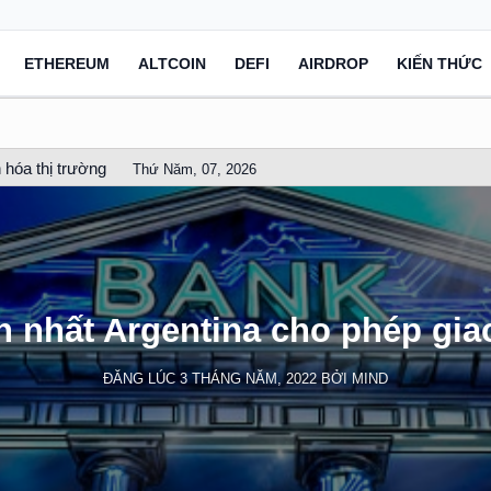
ETHEREUM
ALTCOIN
DEFI
AIRDROP
KIẾN THỨC
 hóa thị trường
Thứ Năm, 07, 2026
 nhất Argentina cho phép giao
ĐĂNG LÚC
3 THÁNG NĂM, 2022
BỞI
MIND