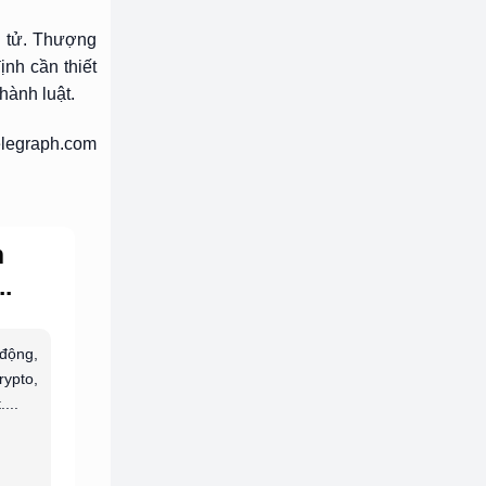
n tử. Thượng
ịnh cần thiết
hành luật.
elegraph.com
n
.
 động,
rypto,
...