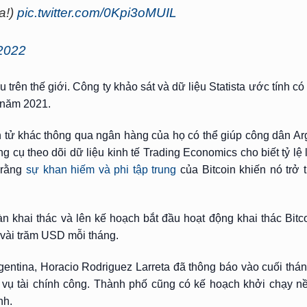
a!)
pic.twitter.com/0Kpi3oMUIL
2022
 trên thế giới. Công ty khảo sát và dữ liệu Statista ước tính 
 năm 2021.
n tử khác thông qua ngân hàng của họ có thể giúp công dân Ar
ông cụ theo dõi dữ liệu kinh tế Trading Economics cho biết tỷ lệ
 rằng
sự khan hiếm và phi tập trung
của Bitcoin khiến nó trở 
àn khai thác và lên kế hoạch bắt đầu hoạt động khai thác Bit
 vài trăm USD mỗi tháng.
rgentina, Horacio Rodriguez Larreta đã thông báo vào cuối thá
h vụ tài chính công. Thành phố cũng có kế hoạch khởi chạy n
nh.