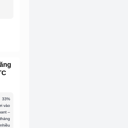
tăng
TC
g 33%
ơi vào
uant –
 tháng
 nhiều