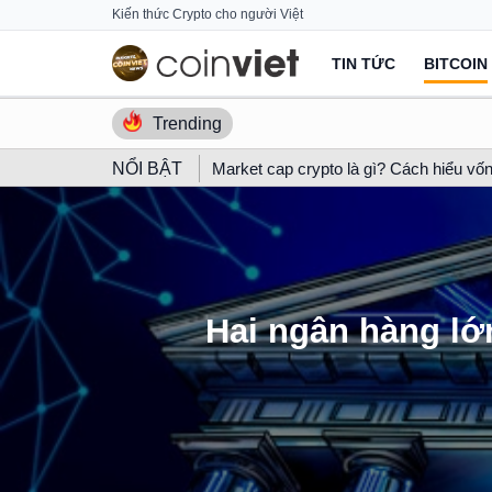
Skip
Kiến thức Crypto cho người Việt
to
TIN TỨC
BITCOIN
content
Trending
NỔI BẬT
Market cap crypto là gì? Cách hiểu vốn
Hai ngân hàng lớn