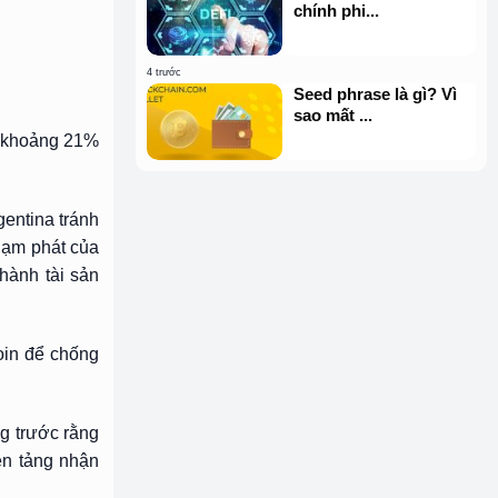
chính phi...
4 trước
Seed phrase là gì? Vì
sao mất ...
có khoảng 21%
gentina tránh
 lạm phát của
thành tài sản
coin để chống
ng trước rằng
ền tảng nhận