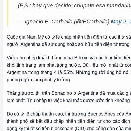
(P.S.: hay que decirlo: chupate esa mandarin
— Ignacio E. Carballo (@IECarballo)
May 2, 
Quốc gia Nam Mỹ có tỷ lệ chấp nhận tiền điện tử cao thứ sáu
người Argentina đã sử dụng hoặc sở hữu tiền điện tử trong
Việc cho phép khách hàng mua Bitcoin và các loại tiền điệ
khỏi tình trạng lạm phát trong nước. Dữ liệu mới nhất từ ​​c
Argentina trong tháng 4 là 55%. Những người ủng hộ nói
phòng ngừa lạm phát lý tưởng.
Tháng trước, thị trấn Sorradino ở Argentina đã mua các gi
lạm phát. Thu nhập từ việc khai thác được ước tính khoảng
Do có tỷ lệ chấp thuận cao, thị trưởng Buenos Aires của A
thành phố sẽ bắt đầu chấp nhận tiền điện tử cho các dịc
dạng kỹ thuật số trên blockchain (DID) cho công dân của mì