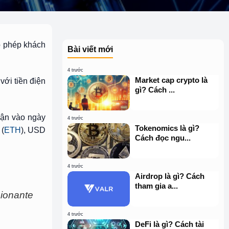
o phép khách
Bài viết mới
4 trước
Market cap crypto là
ới tiền điện
gì? Cách ...
hận vào ngày
4 trước
Tokenomics là gì?
 (
ETH
), USD
Cách đọc ngu...
4 trước
Airdrop là gì? Cách
tham gia a...
sionante
4 trước
DeFi là gì? Cách tài