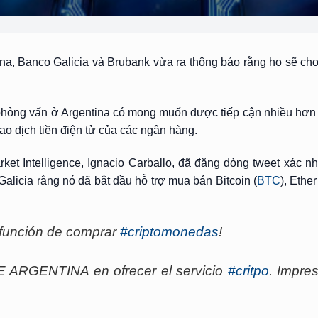
ina, Banco Galicia và Brubank vừa ra thông báo rằng họ sẽ ch
hỏng vấn ở Argentina có mong muốn được tiếp cận nhiều hơn v
iao dịch tiền điện tử của các ngân hàng.
ket Intelligence, Ignacio Carballo, đã đăng dòng tweet xác n
alicia rằng nó đã bắt đầu hỗ trợ mua bán Bitcoin (
BTC
), Ether
a función de comprar
#criptomonedas
!
 ARGENTINA en ofrecer el servicio
#critpo
. Impre