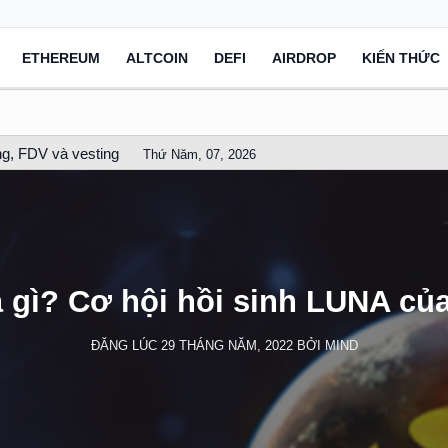
ETHEREUM
ALTCOIN
DEFI
AIRDROP
KIẾN THỨC
g, FDV và vesting
Thứ Năm, 07, 2026
à gì? Cơ hội hồi sinh LUNA của
ĐĂNG LÚC
29 THÁNG NĂM, 2022
BỞI
MIND