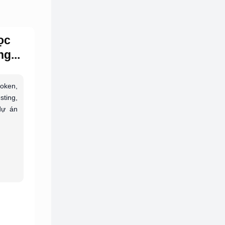
ọc
g...
token,
sting,
dự án