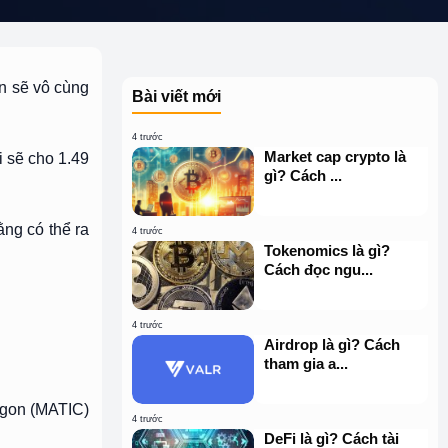
ến sẽ vô cùng
Bài viết mới
4 trước
Market cap crypto là
 sẽ cho 1.49
gì? Cách ...
ng có thể ra
4 trước
Tokenomics là gì?
Cách đọc ngu...
4 trước
Airdrop là gì? Cách
tham gia a...
ygon (MATIC)
4 trước
DeFi là gì? Cách tài