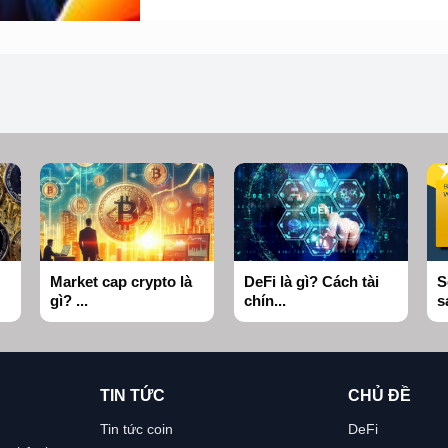
Market cap crypto là
DeFi là gì? Cách tài
S
gì? ...
chín...
s
TIN TỨC
CHỦ ĐỀ
Tin tức coin
DeFi