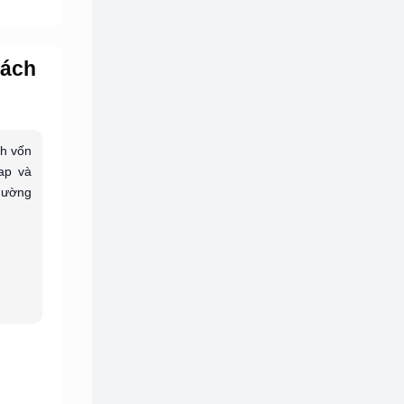
Cách
nh vốn
cap và
thường