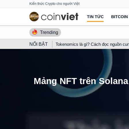
Skip
Kiến thức Crypto cho người Việt
to
TIN TỨC
BITCOIN
content
Trending
NỔI BẬT
Tokenomics là gì? Cách đọc nguồn cun
Mảng NFT trên Solana 