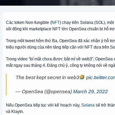
Các token Non-fungible (
NFT
) chạy trên Solana (SOL), một
sôi động khi marketplace NFT lớn OpenSea chuẩn bị hỗ trợ c
Trong một tweet hôm thứ Ba, OpenSea đã xác nhận ý hỗ trợ
triệu người dùng của nền tảng tiếp cận với NFT dựa trên So
Trong video “bí mật chưa được bật mí về web3”, OpenSea d
mắt ngay sau tháng 4. Đáng chú ý, công ty không nói về ngày
The best kept secret in web3
pic.twitter.
— OpenSea (@opensea)
March 29, 2022
Nếu OpenSea tiếp tục với kế hoạch này,
Solana
sẽ trở thà
và Klaytn.