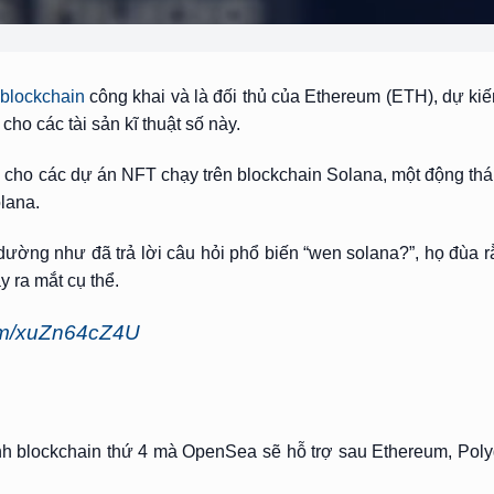
blockchain
công khai và là đối thủ của Ethereum (ETH), dự ki
ho các tài sản kĩ thuật số này.
 cho các dự án NFT chạy trên blockchain Solana, một động thái
lana.
ường như đã trả lời câu hỏi phổ biến “wen solana?”, họ đùa rằ
 ra mắt cụ thể.
com/xuZn64cZ4U
nh blockchain thứ 4 mà OpenSea sẽ hỗ trợ sau Ethereum, Pol