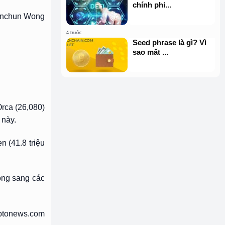
chính phi...
Manchun Wong
4 trước
Seed phrase là gì? Vì
sao mất ...
Orca (26,080)
 này.
n (41.8 triệu
ộng sang các
ptonews.com