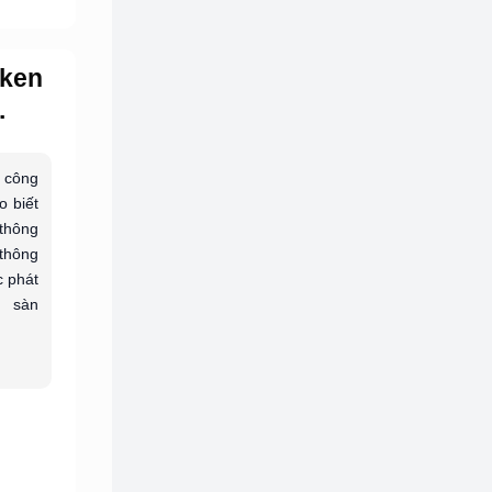
oken
.
 công
o biết
 thông
 thông
c phát
 sàn