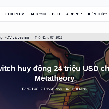
ETHEREUM
ALTCOIN
DEFI
AIRDROP
KIẾN THỨC
g, FDV và vesting
Thứ Năm, 07, 2026
itch huy động 24 triệu USD c
Metatheory
ĐĂNG LÚC
17 THÁNG NĂM, 2022
BỞI
MIND