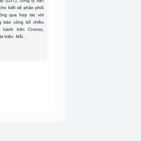
p (DJT), công ty vận
cho biết sẽ phân phối
ông qua hợp tác với
ng báo công bố chiều
 hành trên Cronos,
 triển. Mỗi...