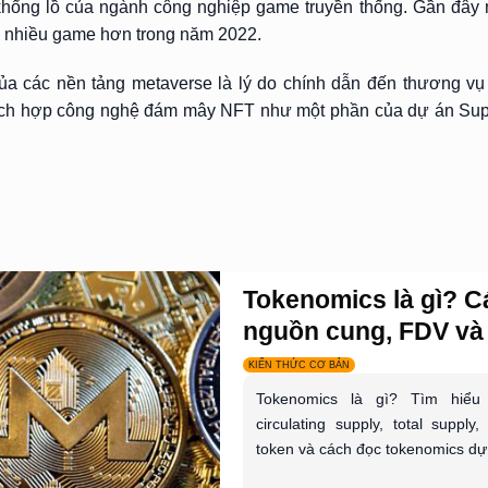
ổng lồ của ngành công nghiệp game truyền thống. Gần đây nh
o nhiều game hơn trong năm 2022.
 của các nền tảng metaverse là lý do chính dẫn đến thương v
h tích hợp công nghệ đám mây NFT như một phần của dự án Su
Tokenomics là gì? C
nguồn cung, FDV và 
KIẾN THỨC CƠ BẢN
Tokenomics là gì? Tìm hiểu
circulating supply, total supply
token và cách đọc tokenomics dự 