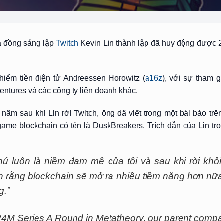
à đồng sáng lập
Twitch
Kevin Lin thành lập đã huy động được 2
iểm tiền điện tử Andreessen Horowitz (
a16z
), với sự tham g
entures và các công ty liên doanh khác.
ăm sau khi Lin rời Twitch, ông đã viết trong một bài báo tr
ame blockchain có tên là DuskBreakers. Trích dẫn của Lin tr
ú luôn là niềm đam mê của tôi và sau khi rời khỏi
in rằng blockchain sẽ mở ra nhiều tiềm năng hơn nữa
g.”
24M Series A Round in Metatheory, our parent comp