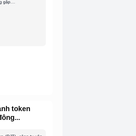
 gặp....
ành token
ông...