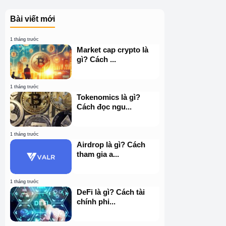
Bài viết mới
1 tháng trước
Market cap crypto là
gì? Cách ...
1 tháng trước
Tokenomics là gì?
Cách đọc ngu...
1 tháng trước
Airdrop là gì? Cách
tham gia a...
1 tháng trước
DeFi là gì? Cách tài
chính phi...