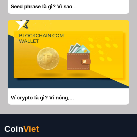
Seed phrase là gì? Vì sao...
Ví crypto là gì? Ví nóng,...
Coin
Viet