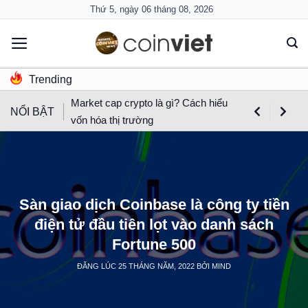
Skip
Thứ 5, ngày 06 tháng 08, 2026
to
content
Trending
Market cap crypto là gì? Cách hiểu
NỔI BẬT
vốn hóa thị trường
Sàn giao dịch Coinbase là công ty tiền
điện tử đầu tiên lọt vào danh sách
Fortune 500
ĐĂNG LÚC
25 THÁNG NĂM, 2022
BỞI
MIND