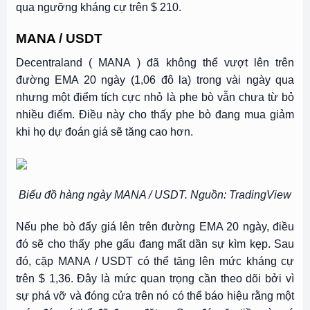
qua ngưỡng kháng cự trên $ 210.
MANA / USDT
Decentraland (
MANA
) đã không thể vượt lên trên
đường EMA 20 ngày (1,06 đô la) trong vài ngày qua
nhưng một điểm tích cực nhỏ là phe bò vẫn chưa từ bỏ
nhiều điểm. Điều này cho thấy phe bò đang mua giảm
khi họ dự đoán giá sẽ tăng cao hơn.
Biểu đồ hàng ngày MANA / USDT. Nguồn: TradingView
Nếu phe bò đẩy giá lên trên đường EMA 20 ngày, điều
đó sẽ cho thấy phe gấu đang mất dần sự kìm kẹp. Sau
đó, cặp MANA / USDT có thể tăng lên mức kháng cự
trên $ 1,36. Đây là mức quan trọng cần theo dõi bởi vì
sự phá vỡ và đóng cửa trên nó có thể báo hiệu rằng một