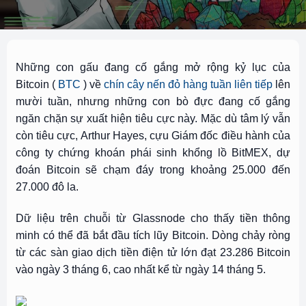
Những con gấu đang cố gắng mở rộng kỷ lục của
Bitcoin (
BTC
) về
chín cây nến đỏ hàng tuần liên tiếp
lên
mười tuần, nhưng những con bò đực đang cố gắng
ngăn chặn sự xuất hiện tiêu cực này. Mặc dù tâm lý vẫn
còn tiêu cực, Arthur Hayes, cựu Giám đốc điều hành của
công ty chứng khoán phái sinh khổng lồ BitMEX, dự
đoán
Bitcoin sẽ chạm đáy
trong khoảng 25.000 đến
27.000 đô la.
Dữ liệu trên chuỗi từ Glassnode cho thấy tiền thông
minh có thể đã bắt đầu
tích lũy
Bitcoin. Dòng
chảy ròng
từ các sàn giao dịch tiền điện tử lớn
đạt 23.286 Bitcoin
vào ngày 3 tháng 6, cao nhất kể từ ngày 14 tháng 5.