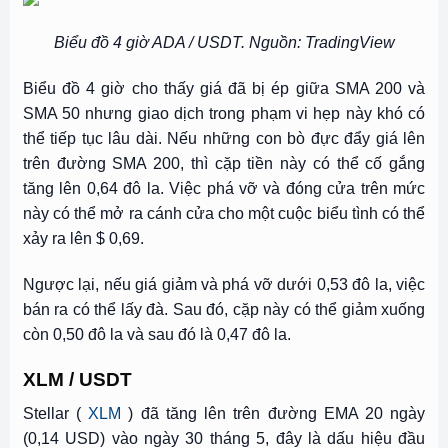
Biểu đồ 4 giờ ADA / USDT. Nguồn: TradingView
Biểu đồ 4 giờ cho thấy giá đã bị ép giữa SMA 200 và
SMA 50 nhưng giao dịch trong phạm vi hẹp này khó có
thể tiếp tục lâu dài. Nếu những con bò đực đẩy giá lên
trên đường SMA 200, thì cặp tiền này có thể cố gắng
tăng lên 0,64 đô la. Việc phá vỡ và đóng cửa trên mức
này có thể mở ra cánh cửa cho một cuộc biểu tình có thể
xảy ra lên $ 0,69.
Ngược lại, nếu giá giảm và phá vỡ dưới 0,53 đô la, việc
bán ra có thể lấy đà. Sau đó, cặp này có thể giảm xuống
còn 0,50 đô la và sau đó là 0,47 đô la.
XLM / USDT
Stellar (
XLM
) đã tăng lên trên đường EMA 20 ngày
(0,14 USD) vào ngày 30 tháng 5, đây là dấu hiệu đầu