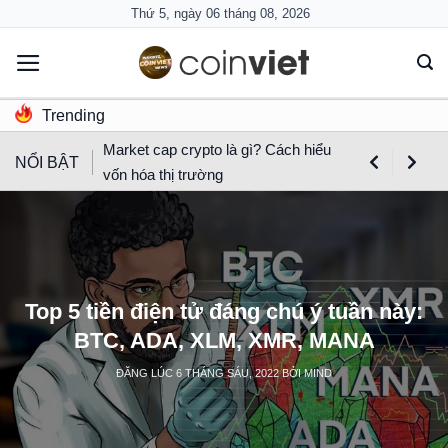
Skip
Thứ 5, ngày 06 tháng 08, 2026
to
content
Trending
Market cap crypto là gì? Cách hiểu
NỔI BẬT
vốn hóa thị trường
Top 5 tiền điện tử đáng chú ý tuần này:
BTC, ADA, XLM, XMR, MANA
ĐĂNG LÚC
6 THÁNG SÁU, 2022
BỞI
MIND