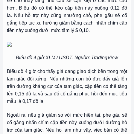
sẽ cho thấy rằng nhu cầu sẽ cạn kiệt ở các mức cao
hơn. Điều đó có thể kéo cặp tiền này xuống 0,12 đô
la. Nếu hỗ trợ này cũng nhường chỗ, phe gấu sẽ cố
gắng tiếp tục xu hướng giảm bằng cách nhấn chìm cặp
tiền này xuống dưới mức tâm lý $ 0,10.
Biểu đồ 4 giờ XLM / USDT. Nguồn: TradingView
Biểu đồ 4 giờ cho thấy giá đang giao dịch bên trong một
tam giác đối xứng. Nếu những con bò đực đẩy giá lên
trên đường kháng cự của tam giác, cặp tiền có thể tăng
lên 0,15 đô la và sau đó cố gắng phục hồi đến mục tiêu
mẫu là 0,17 đô la.
Ngoài ra, nếu giá giảm so với mức hiện tại, phe gấu sẽ
cố gắng nhấn chìm cặp tiền này xuống dưới đường hỗ
trợ của tam giác. Nếu họ làm như vậy, việc bán có thể