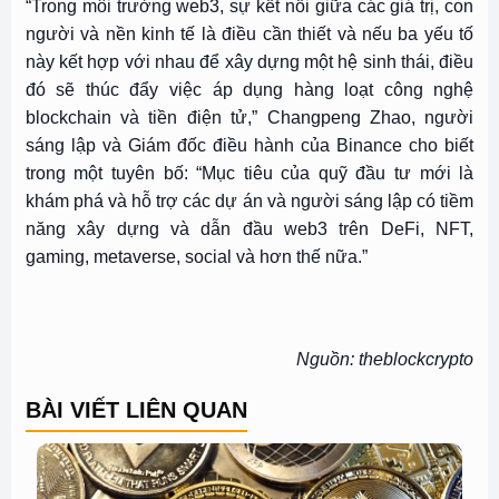
“Trong môi trường web3, sự kết nối giữa các giá trị, con
người và nền kinh tế là điều cần thiết và nếu ba yếu tố
này kết hợp với nhau để xây dựng một hệ sinh thái, điều
đó sẽ thúc đẩy việc áp dụng hàng loạt công nghệ
blockchain và tiền điện tử,” Changpeng Zhao, người
sáng lập và Giám đốc điều hành của Binance cho biết
trong một tuyên bố: “Mục tiêu của quỹ đầu tư mới là
khám phá và hỗ trợ các dự án và người sáng lập có tiềm
năng xây dựng và dẫn đầu web3 trên DeFi, NFT,
gaming, metaverse, social và hơn thế nữa.”
Nguồn: theblockcrypto
BÀI VIẾT LIÊN QUAN