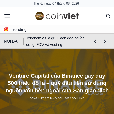
Skip
Thứ 6, ngày 07 tháng 08, 2026
to
content
Trending
Tokenomics là gì? Cách đọc nguồn
NỔI BẬT
cung, FDV và vesting
Venture Capital của Binance gây quỹ
500 triệu đô la – quỹ đầu tiên sử dụng
nguồn vốn bên ngoài của Sàn giao dịch
ĐĂNG LÚC
1 THÁNG SÁU, 2022
BỞI
MIND