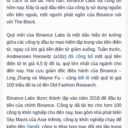
tư cách là đối tác hữu hạn, Binance Labs đã công bố
hôm nay. Đây là quỹ đầu tiên của công ty sử dụng nguồn
vốn bên ngoài, một người phát ngôn của Binance nói
với The Block.
Quỹ mới của Binance Labs là một dấu hiệu tin tưởng
giữa các công ty đầu tư mạo hiểm tập trung vào tiền điện
tử, ngay cả khi giá tiền điện tử giảm xuống. Tuần trước,
Andreessen Horowitz (a16z)
đã công bố
một quỹ tiền
điện tử trị giá 4,5 tỷ đô la, quỹ lớn nhất của ngành cho
đến nay. Hai cựu giám đốc điều hành của Binance –
Ling Zhang và Wayne Fu – cũng
tiết lộ
một quỹ trị giá
100 triệu đô la có tên Old Fashion Research.
Binance Labs được thành lập vào năm 2018 để đầu tư
tiền của chính Binance. Công ty đã tài trợ cho hơn 100
công ty khởi nghiệp cho đến nay, bao gồm nhà phát triển
Sky Mavis của Axie Infinity, công ty khởi nghiệp chạy để
kiếm tiền
StepN
, công ty tổng hợp trao đổi phi tập trung