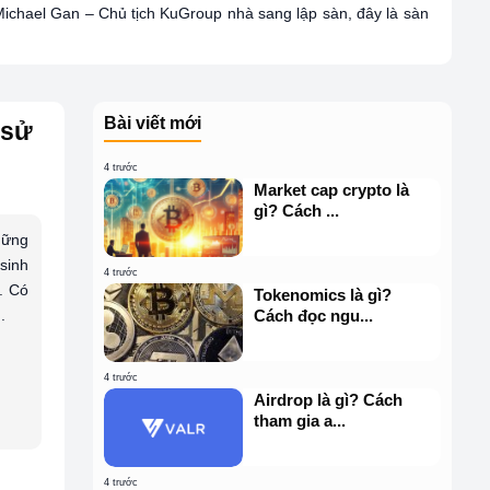
ichael Gan – Chủ tịch KuGroup nhà sang lập sàn, đây là sàn
Bài viết mới
 sử
4 trước
Market cap crypto là
gì? Cách ...
hững
sinh
4 trước
i. Có
Tokenomics là gì?
.
Cách đọc ngu...
4 trước
Airdrop là gì? Cách
tham gia a...
4 trước