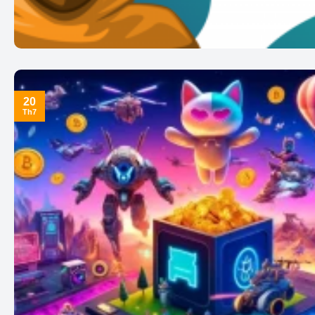
20
Th7