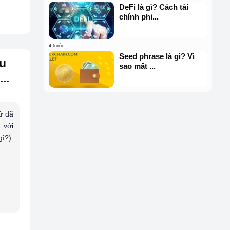
DeFi là gì? Cách tài
chính phi...
4 trước
Seed phrase là gì? Vì
êu
sao mất ...
..
tử đã
 với
ì?).