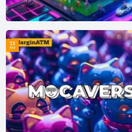
13
Th7