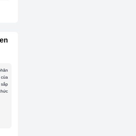
ken
phân
 của
 sắp
chức