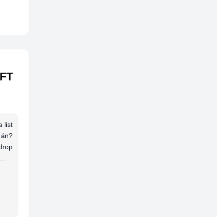
NFT
list
ự án?
drop
..