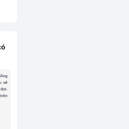
có
hồng
u sẽ
đợi.
trên