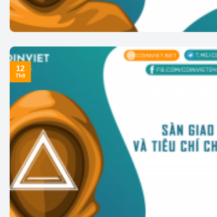
12
Th8