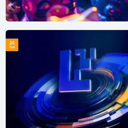
20
Th6