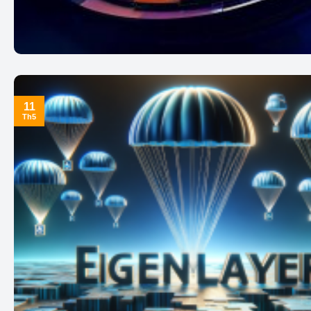
11
Th5