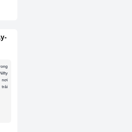
y-
trong
ifty
 nơi
trải