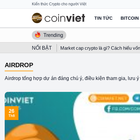
Skip
Kiến thức Crypto cho người Việt
to
TIN TỨC
BITCOIN
content
Trending
NỔI BẬT
Market cap crypto là gì? Cách hiểu vốn
AIRDROP
Airdrop tổng hợp dự án đáng chú ý, điều kiện tham gia, lưu ý 
26
Th8