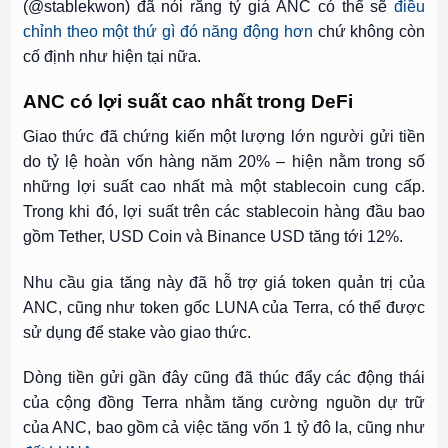
(@stablekwon) đã nói rằng tỷ giá ANC có thể sẽ
điều
chỉnh theo một thứ gì đó năng động hơn
chứ không còn
cố định như hiện tại nữa.
ANC có lợi suất cao nhất trong DeFi
Giao thức đã chứng kiến ​​một lượng lớn người gửi tiền
do tỷ lệ hoàn vốn hàng năm 20% – hiện nằm trong số
những lợi suất cao nhất mà một stablecoin cung cấp.
Trong khi đó, lợi suất trên các stablecoin hàng đầu bao
gồm Tether, USD Coin và Binance USD tăng tới 12%.
Nhu cầu gia tăng này đã hỗ trợ giá token quản trị của
ANC, cũng như token gốc LUNA của Terra, có thể được
sử dụng để stake vào giao thức.
Dòng tiền gửi gần đây cũng đã thúc đẩy các động thái
của cộng đồng Terra nhằm tăng cường nguồn dự trữ
của ANC, bao gồm cả việc tăng vốn 1 tỷ đô la, cũng như