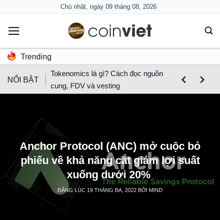
Skip
Chủ nhật, ngày 09 tháng 08, 2026
to
content
Trending
Tokenomics là gì? Cách đọc nguồn
NỔI BẬT
cung, FDV và vesting
Anchor Protocol (ANC) mở cuộc bỏ
phiếu về khả năng cắt giảm lợi suất
xuống dưới 20% ​​
ĐĂNG LÚC
19 THÁNG BA, 2022
BỞI
MIND