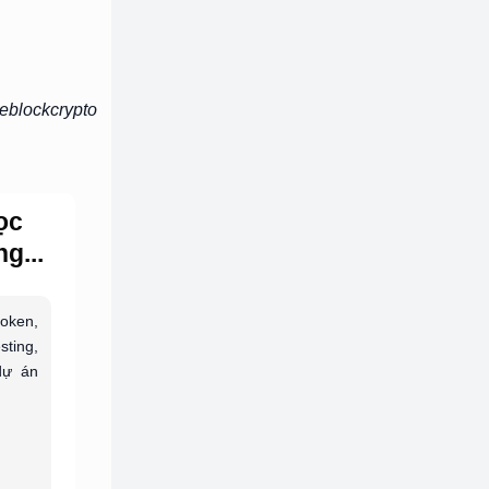
eblockcrypto
ọc
g...
token,
sting,
dự án