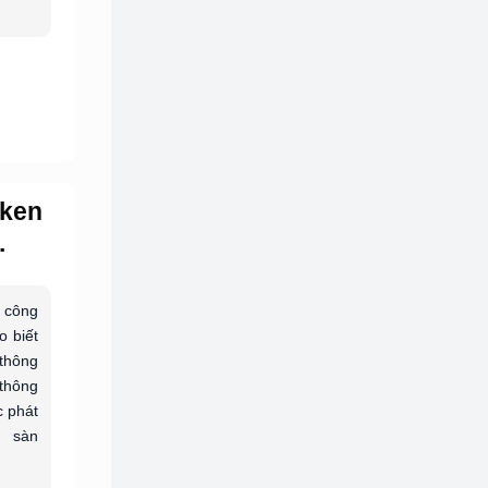
oken
.
 công
o biết
 thông
 thông
c phát
 sàn