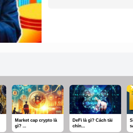
Market cap crypto là
DeFi là gì? Cách tài
S
gì? ...
chín...
s