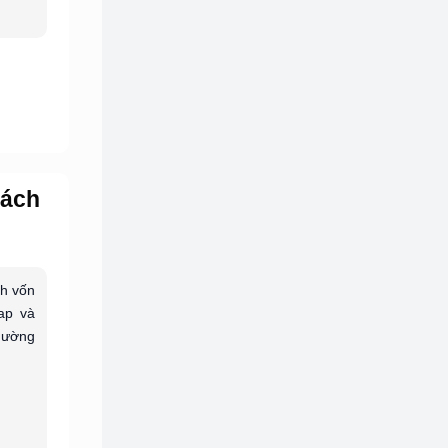
Cách
nh vốn
cap và
thường