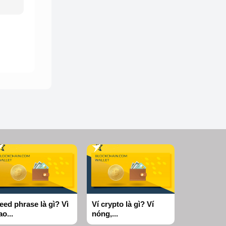
eed phrase là gì? Vì
Ví crypto là gì? Ví
ao...
nóng,...