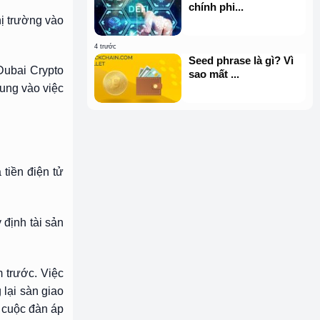
chính phi...
hị trường vào
4 trước
Seed phrase là gì? Vì
 Dubai Crypto
sao mất ...
rung vào việc
 tiền điện tử
 định tài sản
 trước. Việc
lại sàn giao
 cuộc đàn áp