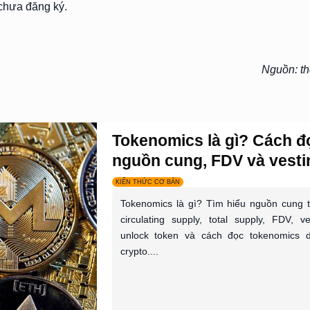
 chưa đăng ký.
Nguồn: th
Tokenomics là gì? Cách đ
nguồn cung, FDV và vestin
KIẾN THỨC CƠ BẢN
Tokenomics là gì? Tìm hiểu nguồn cung 
circulating supply, total supply, FDV, ve
unlock token và cách đọc tokenomics 
crypto....