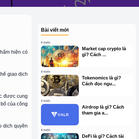
Bài viết mới
4 trước
Market cap crypto là
phẩm hiện có
gì? Cách ...
4 trước
hể giao dịch
Tokenomics là gì?
Cách đọc ngu...
ác được cung
4 trước
n bố của công
Airdrop là gì? Cách
tham gia a...
ao dịch quyền
4 trước
DeFi là gì? Cách tài