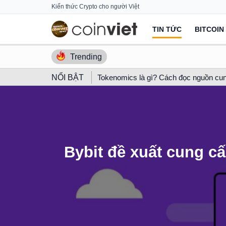
Skip
Kiến thức Crypto cho người Việt
to
TIN TỨC
BITCOIN
content
Trending
NỔI BẬT
Tokenomics là gì? Cách đọc nguồn cun
Bybit đề xuất cung c