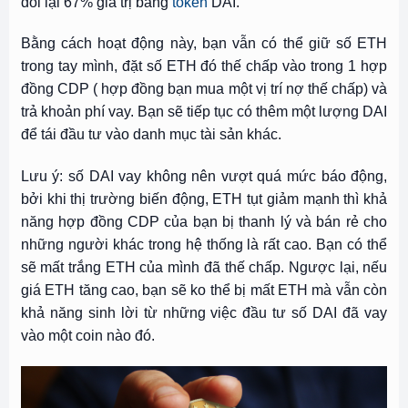
đổi lại 67% giá trị bằng
token
DAI.
Bằng cách hoạt động này, bạn vẫn có thể giữ số ETH
trong tay mình, đặt số ETH đó thế chấp vào trong 1 hợp
đồng CDP ( hợp đồng bạn mua một vị trí nợ thế chấp) và
trả khoản phí vay. Bạn sẽ tiếp tục có thêm một lượng DAI
để tái đầu tư vào danh mục tài sản khác.
Lưu ý: số DAI vay không nên vượt quá mức báo động,
bởi khi thị trường biến động, ETH tụt giảm mạnh thì khả
năng hợp đồng CDP của bạn bị thanh lý và bán rẻ cho
những người khác trong hệ thống là rất cao. Bạn có thể
sẽ mất trắng ETH của mình đã thế chấp. Ngược lại, nếu
giá ETH tăng cao, bạn sẽ ko thể bị mất ETH mà vẫn còn
khả năng sinh lời từ những việc đầu tư số DAI đã vay
vào một coin nào đó.