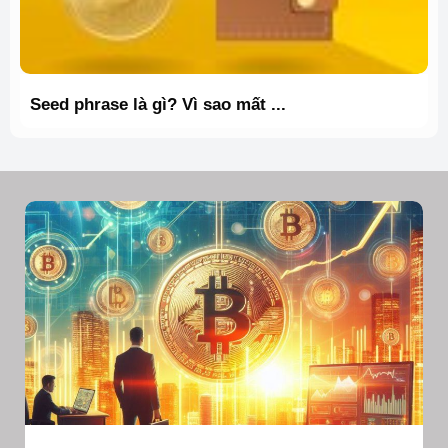
Seed phrase là gì? Vì sao mất ...