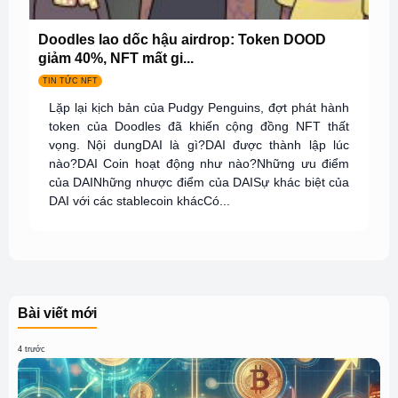
Doodles lao dốc hậu airdrop: Token DOOD
giảm 40%, NFT mất gi...
TIN TỨC NFT
Lặp lại kịch bản của Pudgy Penguins, đợt phát hành
token của Doodles đã khiến cộng đồng NFT thất
vọng. Nội dungDAI là gì?DAI được thành lập lúc
nào?DAI Coin hoạt động như nào?Những ưu điểm
của DAINhững nhược điểm của DAISự khác biệt của
DAI với các stablecoin khácCó...
Bài viết mới
4 trước