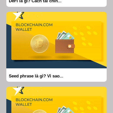
DeFi là gì? Cách tài chín...
Seed phrase là gì? Vì sao...