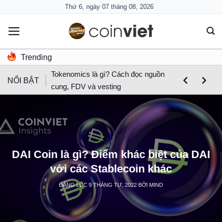
Skip
Thứ 6, ngày 07 tháng 08, 2026
to
content
Trending
Tokenomics là gì? Cách đọc nguồn
NỔI BẬT
cung, FDV và vesting
DAI Coin là gì? Điểm khác biệt của DAI
với các Stablecoin khác
ĐĂNG LÚC
9 THÁNG TƯ, 2022
BỞI
MIND