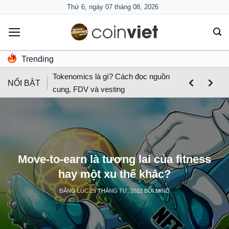
Skip
Thứ 6, ngày 07 tháng 08, 2026
to
content
Trending
Tokenomics là gì? Cách đọc nguồn
NỔI BẬT
cung, FDV và vesting
Move-to-earn là tương lai của fitness
hay một xu thế khác?
ĐĂNG LÚC
29 THÁNG TƯ, 2022
BỞI
MIND