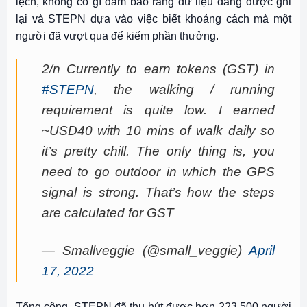
lệch, không có gì đảm bảo rằng dữ liệu đang được ghi
lại và STEPN dựa vào việc biết khoảng cách mà một
người đã vượt qua để kiếm phần thưởng.
2/n Currently to earn tokens (GST) in
#STEPN
, the walking / running
requirement is quite low. I earned
~USD40 with 10 mins of walk daily so
it’s pretty chill. The only thing is, you
need to go outdoor in which the GPS
signal is strong. That’s how the steps
are calculated for GST
— Smallveggie (@small_veggie)
April
17, 2022
Tổng cộng, STEPN đã thu hút được hơn 223,500 người