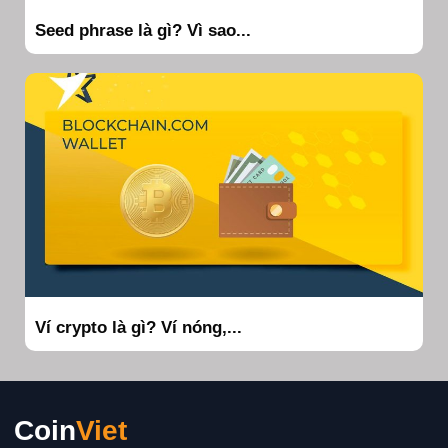
Seed phrase là gì? Vì sao...
Ví crypto là gì? Ví nóng,...
Coin
Viet