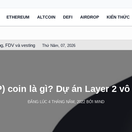
ETHEREUM
ALTCOIN
DEFI
AIRDROP
KIẾN THỨC
g, FDV và vesting
Thứ Năm, 07, 2026
 coin là gì? Dự án Layer 2 vô
ĐĂNG LÚC
4 THÁNG NĂM, 2022
BỞI
MIND