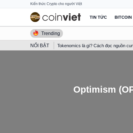
Skip
Kiến thức Crypto cho người Việt
to
TIN TỨC
BITCOIN
content
Trending
NỔI BẬT
Tokenomics là gì? Cách đọc nguồn cun
Optimism (OP)